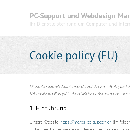
Skip
to
PC-Support und Webdesign Mar
content
Ihr Dienstleister rund um Computer und Inter
Cookie policy (EU)
Diese Cookie-Richtlinie wurde zuletzt am 28. August 2
Wohnsitz im Europäischen Wirtschaftsraum und der 
1. Einführung
Unsere Website,
https://marcs-pc-support.ch
(im folge
Einfachheit halber werden all diese unter „Cookies“ z