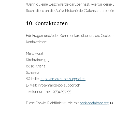
Wenn du eine Beschwerde darüber hast, wie wir deine D
Recht diese an die Aufsichtsbehörde (Datenschutzbehörd
10. Kontaktdaten
Für Fragen und/oder Kommentare über unsere Cookie-Rich
Kontaktdaten:
Marc Horat
Kirchrainweg 3
6010 Kriens
Schweiz
Website:
https://marcs-pc-support.ch
E-Mail:
info@
marcs-pc-support.ch
Telefonnummer: 0794299195
Diese Cookie-Richtlinie wurde mit
cookiedatabase.org