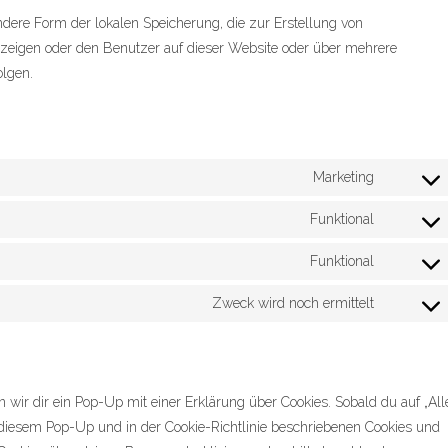
ndere Form der lokalen Speicherung, die zur Erstellung von
eigen oder den Benutzer auf dieser Website oder über mehrere
olgen.
Marketing
Consent
to
Funktional
Consent
service
to
Funktional
google-
Consent
service
fonts
to
Zweck wird noch ermittelt
complian
Consent
service
to
wordpres
service
sonstiges
wir dir ein Pop-Up mit einer Erklärung über Cookies. Sobald du auf „All
 in diesem Pop-Up und in der Cookie-Richtlinie beschriebenen Cookies und